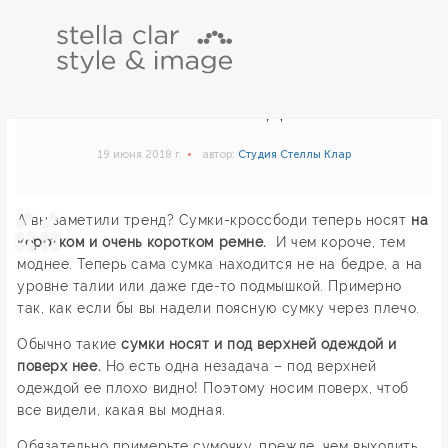
ТРЕНДЫ. СУМКИ-
КРОССБОДИ
19 июня 2018 г.
автор:
Студия Стеллы Клар
А вы заметили тренд? Сумки-кроссбоди теперь носят
на
коротком и очень коротком ремне.
И чем короче, тем
моднее. Теперь сама сумка находится не на бедре, а на
уровне талии или даже где-то подмышкой. Примерно
так, как если бы вы надели поясную сумку через плечо.
Обычно такие
сумки носят и под верхней одеждой и
поверх нее.
Но есть одна незадача – под верхней
одеждой ее плохо видно! Поэтому носим поверх, чтоб
все видели, какая вы модная.
Обязательно примерьте сумочку, прежде, чем выходить