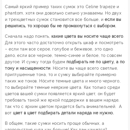
Самый яркий пример таких сумок это Celine trapeze и
phantom, хотя они довольно сильно узнаваемы. Но двух
и трехцветных сумок становится все больше, и
если вы
решились, то хорошо бы не промахнуться с выбором.
Сначала надо понять,
какие цвета вы носите чаще всего
.
Для этого часто достаточно открыть шкаф и посмотреть
– если там все серое, голубое и бежевое, это одно
дело, если все черное, темно-синее и белое, то совсем
другое. И сумку тогда будем
подбирать не по цвету, а по
тону и насыщенности
. Нóсите вы чаще всего светлые,
приглушенные тона, то и сумку выбирайте примерно
таких же тонов. Нóсите темные цвета и много черного,
то выбирайте темные неяркие цвета. Как только среди
цветов вашей сумки появляется яркий цвет, он будет
требовать такой же яркой поддержки в вашем наряде,
так что с ярким цветом придется быть внимательней. А
вот
цвет в цвет подбирать детали наряда не нужно.
В общем, такие сумки носить проще обычных, а
удовольствия куда как больше! Как вам кажется?